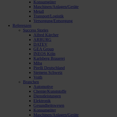
Konsumgüter
Maschinen/Anlagen/Geräte
Metall
Transport/Logistik
Versorgung/Entsorgung
Referenzen
Success Stories
Alfred Kärcher
ARBURG
DATEV
GEA Group
INEOS Köln
Karlsberg Brauerei
Miba
Pirelli Deutschland
Siemens Schweiz
Voith
Branchen
Automotive
Chemie/Kunststoffe
Dienstleistungen
Elektronik
Gesundheitswesen
Konsumgüter
Maschinen/Anlagen/Geräte