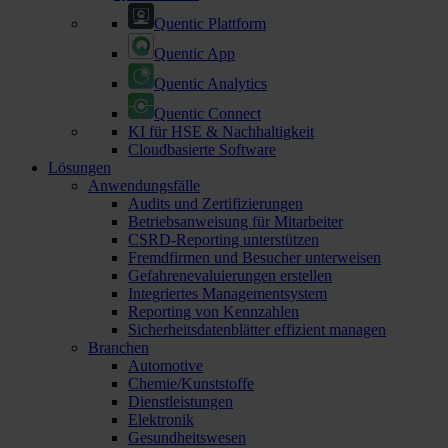
Quentic Plattform
Quentic App
Quentic Analytics
Quentic Connect
KI für HSE & Nachhaltigkeit
Cloudbasierte Software
Lösungen
Anwendungsfälle
Audits und Zertifizierungen
Betriebsanweisung für Mitarbeiter
CSRD-Reporting unterstützen
Fremdfirmen und Besucher unterweisen
Gefahrenevaluierungen erstellen
Integriertes Managementsystem
Reporting von Kennzahlen
Sicherheitsdatenblätter effizient managen
Branchen
Automotive
Chemie/Kunststoffe
Dienstleistungen
Elektronik
Gesundheitswesen