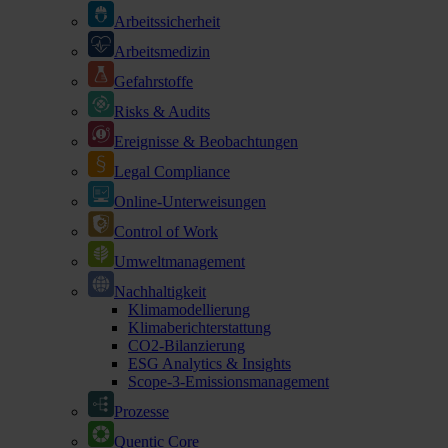
Arbeitssicherheit
Arbeitsmedizin
Gefahrstoffe
Risks & Audits
Ereignisse & Beobachtungen
Legal Compliance
Online-Unterweisungen
Control of Work
Umweltmanagement
Nachhaltigkeit
Klimamodellierung
Klimaberichterstattung
CO2-Bilanzierung
ESG Analytics & Insights
Scope-3-Emissionsmanagement
Prozesse
Quentic Core