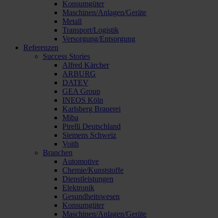
Konsumgüter
Maschinen/Anlagen/Geräte
Metall
Transport/Logistik
Versorgung/Entsorgung
Referenzen
Success Stories
Alfred Kärcher
ARBURG
DATEV
GEA Group
INEOS Köln
Karlsberg Brauerei
Miba
Pirelli Deutschland
Siemens Schweiz
Voith
Branchen
Automotive
Chemie/Kunststoffe
Dienstleistungen
Elektronik
Gesundheitswesen
Konsumgüter
Maschinen/Anlagen/Geräte