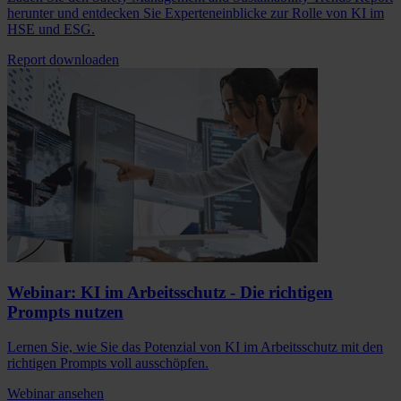
herunter und entdecken Sie Experteneinblicke zur Rolle von KI im
HSE und ESG.
Report downloaden
Webinar: KI im Arbeitsschutz - Die richtigen
Prompts nutzen
Lernen Sie, wie Sie das Potenzial von KI im Arbeitsschutz mit den
richtigen Prompts voll ausschöpfen.
Webinar ansehen