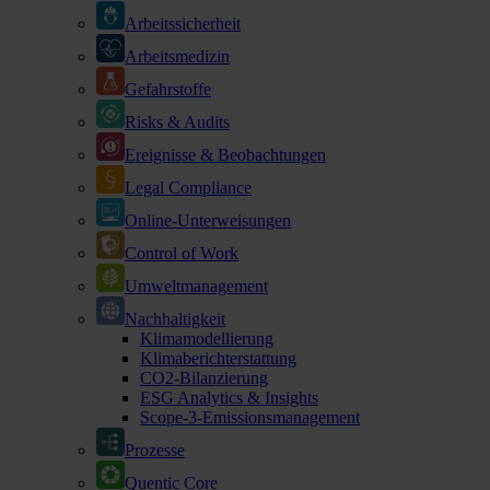
Arbeitssicherheit
Arbeitsmedizin
Gefahrstoffe
Risks & Audits
Ereignisse & Beobachtungen
Legal Compliance
Online-Unterweisungen
Control of Work
Umweltmanagement
Nachhaltigkeit
Klimamodellierung
Klimaberichterstattung
CO2-Bilanzierung
ESG Analytics & Insights
Scope-3-Emissionsmanagement
Prozesse
Quentic Core