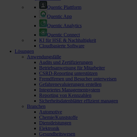
Quentic Plattform
Quentic App
Quentic Analytics
Quentic Connect
KI für HSE & Nachhaltigkeit
Cloudbasierte Software
Lösungen
Anwendungsfälle
Audits und Zertifizierungen
Betriebsanweisung für Mitarbeiter
CSRD-Reporting unterstützen
Fremdfirmen und Besucher unterweisen
Gefahrenevaluierungen erstellen
Integriertes Managementsystem
Reporting von Kennzahlen
Sicherheitsdatenblätter effizient managen
Branchen
Automotive
Chemie/Kunststoffe
Dienstleistungen
Elektronik
Gesundheitswesen