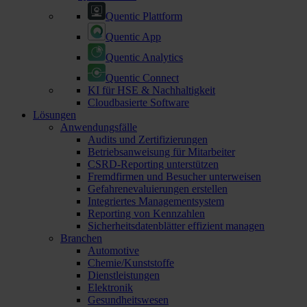
Quentic Plattform
Quentic App
Quentic Analytics
Quentic Connect
KI für HSE & Nachhaltigkeit
Cloudbasierte Software
Lösungen
Anwendungsfälle
Audits und Zertifizierungen
Betriebsanweisung für Mitarbeiter
CSRD-Reporting unterstützen
Fremdfirmen und Besucher unterweisen
Gefahrenevaluierungen erstellen
Integriertes Managementsystem
Reporting von Kennzahlen
Sicherheitsdatenblätter effizient managen
Branchen
Automotive
Chemie/Kunststoffe
Dienstleistungen
Elektronik
Gesundheitswesen