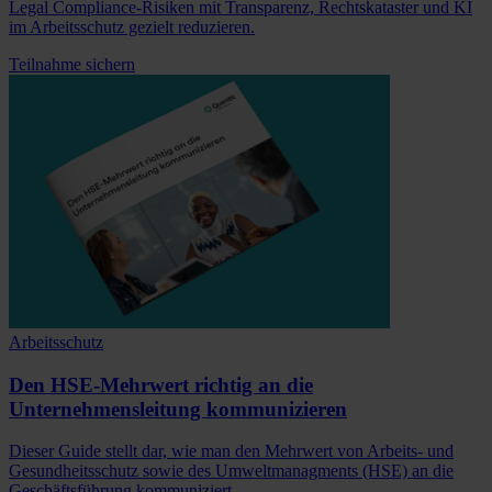
Legal Compliance-Risiken mit Transparenz, Rechtskataster und KI
im Arbeitsschutz gezielt reduzieren.
Teilnahme sichern
Arbeitsschutz
Den HSE-Mehrwert richtig an die
Unternehmensleitung kommunizieren
Dieser Guide stellt dar, wie man den Mehrwert von Arbeits- und
Gesundheitsschutz sowie des Umweltmanagments (HSE) an die
Geschäftsführung kommuniziert.