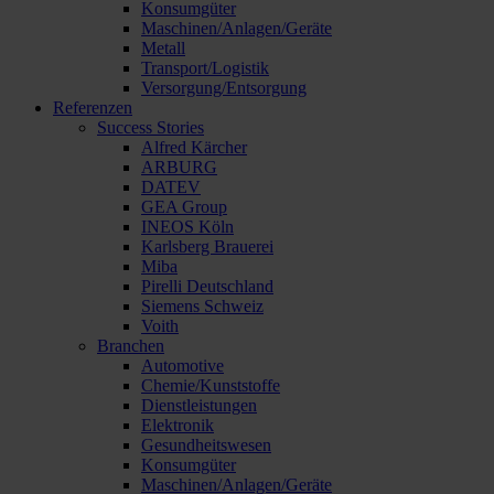
Konsumgüter
Maschinen/Anlagen/Geräte
Metall
Transport/Logistik
Versorgung/Entsorgung
Referenzen
Success Stories
Alfred Kärcher
ARBURG
DATEV
GEA Group
INEOS Köln
Karlsberg Brauerei
Miba
Pirelli Deutschland
Siemens Schweiz
Voith
Branchen
Automotive
Chemie/Kunststoffe
Dienstleistungen
Elektronik
Gesundheitswesen
Konsumgüter
Maschinen/Anlagen/Geräte