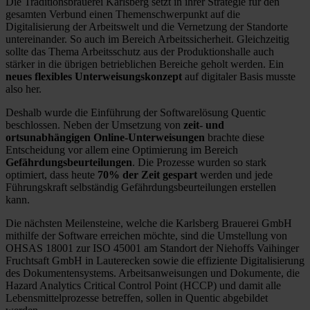
Die Traditionsbrauerei Karlsberg setzt in ihrer Strategie für den
gesamten Verbund einen Themenschwerpunkt auf die
Digitalisierung der Arbeitswelt und die Vernetzung der Standorte
untereinander. So auch im Bereich Arbeitssicherheit. Gleichzeitig
sollte das Thema Arbeitsschutz aus der Produktionshalle auch
stärker in die übrigen betrieblichen Bereiche geholt werden. Ein
neues flexibles Unterweisungskonzept
auf digitaler Basis musste
also her.
Deshalb wurde die Einführung der Softwarelösung Quentic
beschlossen. Neben der Umsetzung von
zeit- und
ortsunabhängigen Online-Unterweisungen
brachte diese
Entscheidung vor allem eine Optimierung im Bereich
Gefährdungsbeurteilungen
. Die Prozesse wurden so stark
optimiert, dass heute
70% der Zeit gespart
werden und jede
Führungskraft selbständig Gefährdungsbeurteilungen erstellen
kann.
Die nächsten Meilensteine, welche die Karlsberg Brauerei GmbH
mithilfe der Software erreichen möchte, sind die Umstellung von
OHSAS 18001 zur ISO 45001 am Standort der Niehoffs Vaihinger
Fruchtsaft GmbH in Lauterecken sowie die effiziente Digitalisierung
des Dokumentensystems. Arbeitsanweisungen und Dokumente, die
Hazard Analytics Critical Control Point (HCCP) und damit alle
Lebensmittelprozesse betreffen, sollen in Quentic abgebildet