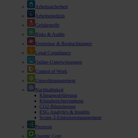
Arbeitssicherheit
Arbeitsmedizin
Gefahrstoffe
Risks & Audits
Ereignisse & Beobachtungen
Legal Compliance
Online-Unterweisungen
Control of Work
Umweltmanagement
Nachhaltigkeit
Klimamodellierung
Klimaberichterstattung
CO2-Bilanzierung
ESG Analytics & Insights
Scope-3-Emissionsmanagement
Prozesse
Quentic Core