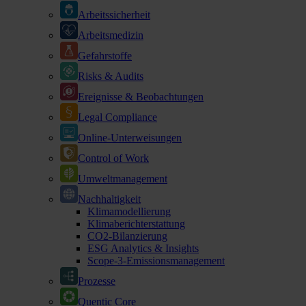
Arbeitssicherheit
Arbeitsmedizin
Gefahrstoffe
Risks & Audits
Ereignisse & Beobachtungen
Legal Compliance
Online-Unterweisungen
Control of Work
Umweltmanagement
Nachhaltigkeit
Klimamodellierung
Klimaberichterstattung
CO2-Bilanzierung
ESG Analytics & Insights
Scope-3-Emissionsmanagement
Prozesse
Quentic Core