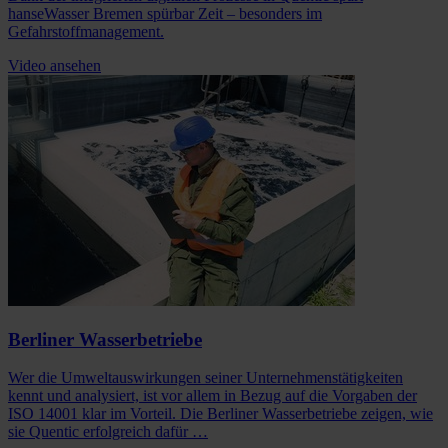
hanseWasser Bremen spürbar Zeit – besonders im
Gefahrstoffmanagement.
Video ansehen
Berliner Wasserbetriebe
Wer die Umweltauswirkungen seiner Unternehmenstätigkeiten
kennt und analysiert, ist vor allem in Bezug auf die Vorgaben der
ISO 14001 klar im Vorteil. Die Berliner Wasserbetriebe zeigen, wie
sie Quentic erfolgreich dafür …