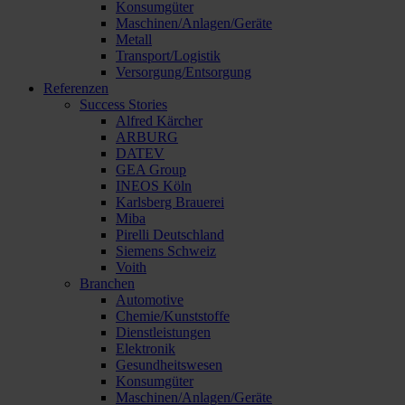
Konsumgüter
Maschinen/Anlagen/Geräte
Metall
Transport/Logistik
Versorgung/Entsorgung
Referenzen
Success Stories
Alfred Kärcher
ARBURG
DATEV
GEA Group
INEOS Köln
Karlsberg Brauerei
Miba
Pirelli Deutschland
Siemens Schweiz
Voith
Branchen
Automotive
Chemie/Kunststoffe
Dienstleistungen
Elektronik
Gesundheitswesen
Konsumgüter
Maschinen/Anlagen/Geräte