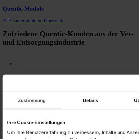
Quentic-Module
Alle Fachmodule im Überblick
Zufriedene Quentic-Kunden aus der Ver-
und Entsorgungsindustrie
Zustimmung
Details
Ü
Ihre Cookie-Einstellungen
Um Ihre Benutzererfahrung zu verbessern, Inhalte und Anze