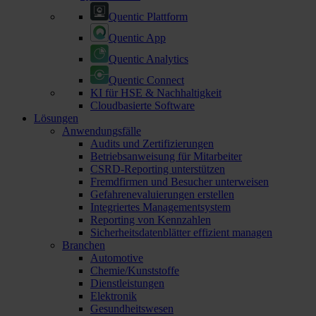
Quentic Plattform
Quentic App
Quentic Analytics
Quentic Connect
KI für HSE & Nachhaltigkeit
Cloudbasierte Software
Lösungen
Anwendungsfälle
Audits und Zertifizierungen
Betriebsanweisung für Mitarbeiter
CSRD-Reporting unterstützen
Fremdfirmen und Besucher unterweisen
Gefahrenevaluierungen erstellen
Integriertes Managementsystem
Reporting von Kennzahlen
Sicherheitsdatenblätter effizient managen
Branchen
Automotive
Chemie/Kunststoffe
Dienstleistungen
Elektronik
Gesundheitswesen