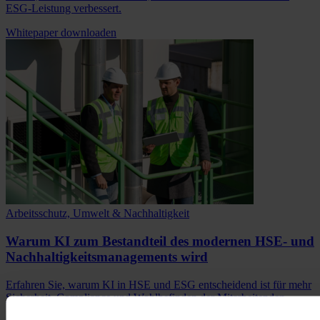
ESG-Leistung verbessert.
Whitepaper downloaden
Arbeitsschutz, Umwelt & Nachhaltigkeit
Warum KI zum Bestandteil des modernen HSE‑ und
Nachhaltigkeitsmanagements wird
Erfahren Sie, warum KI in HSE und ESG entscheidend ist für mehr
Sicherheit, Compliance und Wohlbefinden der Mitarbeitenden.