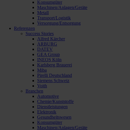
Konsumgüter
Maschinen/Anlagen/Geräte
Metall
Transport/Logistik
Versorgung/Entsorgung
Referenzen
Success Stories
Alfred Kärcher
ARBURG
DATEV
GEA Group
INEOS Köln
Karlsberg Brauerei
Miba
Pirelli Deutschland
Siemens Schweiz
Voith
Branchen
Automotive
Chemie/Kunststoffe
Dienstleistungen
Elektronik
Gesundheitswesen
Konsumgüter
Maschinen/Anlagen/Geräte