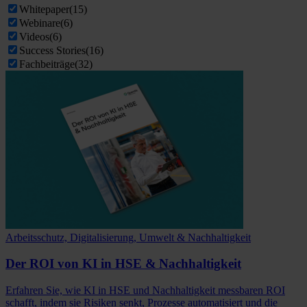
Whitepaper
(15)
Webinare
(6)
Videos
(6)
Success Stories
(16)
Fachbeiträge
(32)
Arbeitsschutz, Digitalisierung, Umwelt & Nachhaltigkeit
Der ROI von KI in HSE & Nachhaltigkeit
Erfahren Sie, wie KI in HSE und Nachhaltigkeit messbaren ROI
schafft, indem sie Risiken senkt, Prozesse automatisiert und die