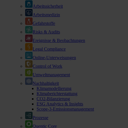
Arbeitssicherheit
Arbeitsmedizin
Gefahrstoffe
Risks & Audits
Ereignisse & Beobachtungen
Legal Compliance
Online-Unterweisungen
Control of Work
Umweltmanagement
Nachhaltigkeit
Klimamodellierung
Klimaberichterstattung
CO2-Bilanzierung
ESG Analytics & Insights
Scope-3-Emissionsmanagement
Prozesse
Quentic Core