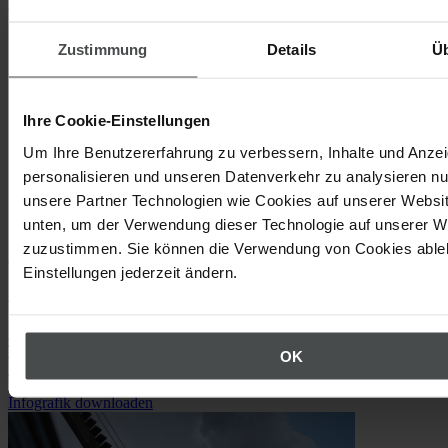
Fachbeitrag lesen
Zustimmung
Details
Ü
Ihre Cookie-Einstellungen
Um Ihre Benutzererfahrung zu verbessern, Inhalte und Anze
personalisieren und unseren Datenverkehr zu analysieren nu
unsere Partner Technologien wie Cookies auf unserer Websit
unten, um der Verwendung dieser Technologie auf unserer W
zuzustimmen. Sie können die Verwendung von Cookies ableh
Arbeitsschutz, Umwelt & Nachhaltigkeit
Einstellungen jederzeit ändern.
Infografik: Wie KI HSE und ESG neu prägt
Erhalten Sie in unserer Infografik Einblicke in die wichtigsten
Trends rund um Arbeitsschutz, Nachhaltigkeit sowie die Rolle von
OK
KI.
Infografik downloaden