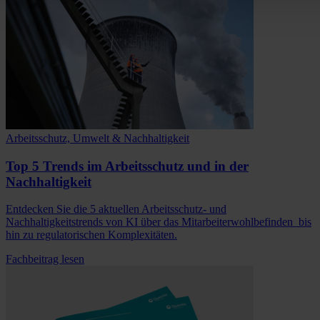
Arbeitsschutz, Umwelt & Nachhaltigkeit
Top 5 Trends im Arbeitsschutz und in der
Nachhaltigkeit
Entdecken Sie die 5 aktuellen Arbeitsschutz- und
Nachhaltigkeitstrends von KI über das Mitarbeiterwohlbefinden bis
hin zu regulatorischen Komplexitäten.
Fachbeitrag lesen