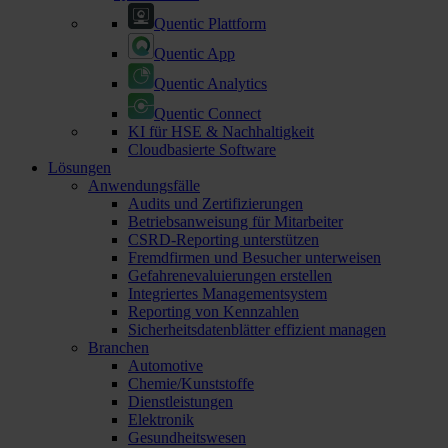
Quentic Plattform
Quentic App
Quentic Analytics
Quentic Connect
KI für HSE & Nachhaltigkeit
Cloudbasierte Software
Lösungen
Anwendungsfälle
Audits und Zertifizierungen
Betriebsanweisung für Mitarbeiter
CSRD-Reporting unterstützen
Fremdfirmen und Besucher unterweisen
Gefahrenevaluierungen erstellen
Integriertes Managementsystem
Reporting von Kennzahlen
Sicherheitsdatenblätter effizient managen
Branchen
Automotive
Chemie/Kunststoffe
Dienstleistungen
Elektronik
Gesundheitswesen