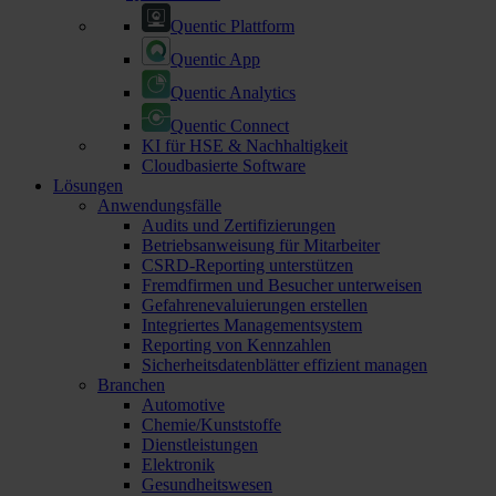
Quentic Plattform
Quentic App
Quentic Analytics
Quentic Connect
KI für HSE & Nachhaltigkeit
Cloudbasierte Software
Lösungen
Anwendungsfälle
Audits und Zertifizierungen
Betriebsanweisung für Mitarbeiter
CSRD-Reporting unterstützen
Fremdfirmen und Besucher unterweisen
Gefahrenevaluierungen erstellen
Integriertes Managementsystem
Reporting von Kennzahlen
Sicherheitsdatenblätter effizient managen
Branchen
Automotive
Chemie/Kunststoffe
Dienstleistungen
Elektronik
Gesundheitswesen