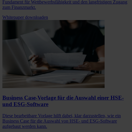
Fundament für Wettbewerbsfähigkeit und den langfristigen Zugang
zum Finanzmarkt.
Whitepaper downloaden
Business Case-Vorlage für die Auswahl einer HSE-
und ESG-Software
Diese bearbeitbare Vorlage hilft dabei, klar darzustellen, wie ein
Business Case für die Auswahl von HSE- und ESG-Software
aufgebaut werden kann.