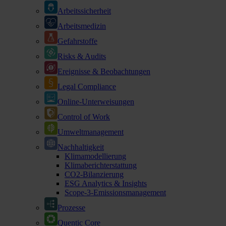
Arbeitssicherheit
Arbeitsmedizin
Gefahrstoffe
Risks & Audits
Ereignisse & Beobachtungen
Legal Compliance
Online-Unterweisungen
Control of Work
Umweltmanagement
Nachhaltigkeit
Klimamodellierung
Klimaberichterstattung
CO2-Bilanzierung
ESG Analytics & Insights
Scope-3-Emissionsmanagement
Prozesse
Quentic Core