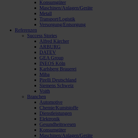
Konsumgüter
Maschinen/Anlagen/Geräte
Metall
Transport/Logistik
Versorgung/Entsorgung
Referenzen
Success Stories
Alfred Kärcher
ARBURG
DATEV
GEA Group
INEOS Köln
Karlsberg Brauerei
Miba
Pirelli Deutschland
Siemens Schweiz
Voith
Branchen
Automotive
Chemie/Kunststoffe
Dienstleistungen
Elektronik
Gesundheitswesen
Konsumgüter
Maschinen/Anlagen/Geräte