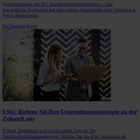
Veränderungen der EU-Nachhaltigkeitsrichtlinien – Das
Europäische Parlament hat über seinen Standpunkt zum Omnibus-I-
Paket abgestimmt.
Fachbeitrag lesen
ESG: Richten Sie Ihre Unternehmensstrategie an der
Zukunft aus
Fakten, Prinzipien und Kennzahlen-Sets für Ihr
Nachhaltigkeitsmanagement. Nutzen Sie die ESG-Kriterien als