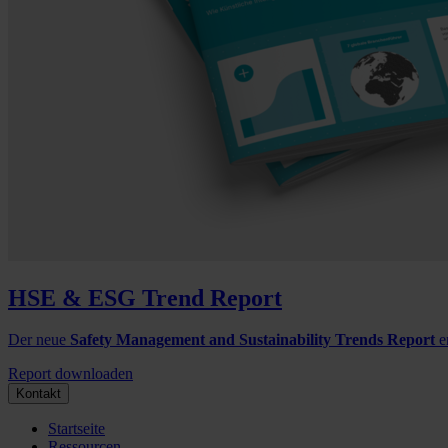
HSE & ESG Trend Report
Der neue
Safety Management and Sustainability Trends Report
e
Report downloaden
Kontakt
Startseite
Ressourcen