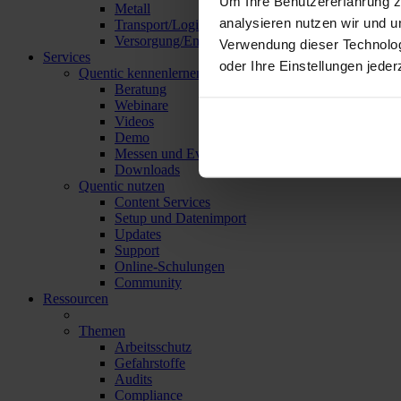
Um Ihre Benutzererfahrung z
Metall
analysieren nutzen wir und u
Transport/Logistik
Versorgung/Entsorgung
Verwendung dieser Technolo
Services
oder Ihre Einstellungen jeder
Quentic kennenlernen
Beratung
Webinare
Videos
Demo
Messen und Events
Downloads
Quentic nutzen
Content Services
Setup und Datenimport
Updates
Support
Online-Schulungen
Community
Ressourcen
Themen
Arbeitsschutz
Gefahrstoffe
Audits
Compliance