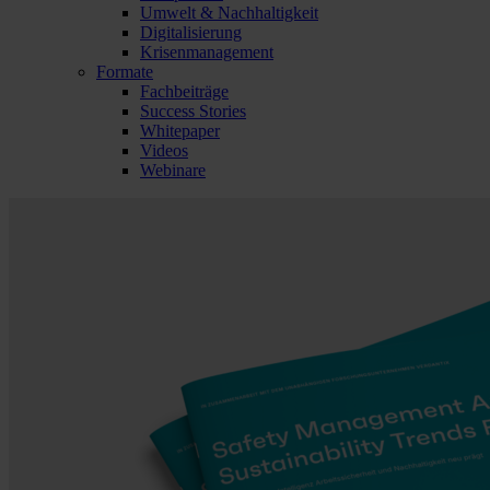
Umwelt & Nachhaltigkeit
Digitalisierung
Krisenmanagement
Formate
Fachbeiträge
Success Stories
Whitepaper
Videos
Webinare