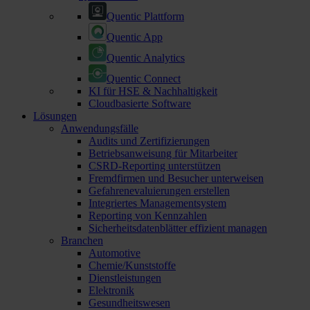
Quentic Plattform
Quentic App
Quentic Analytics
Quentic Connect
KI für HSE & Nachhaltigkeit
Cloudbasierte Software
Lösungen
Anwendungsfälle
Audits und Zertifizierungen
Betriebsanweisung für Mitarbeiter
CSRD-Reporting unterstützen
Fremdfirmen und Besucher unterweisen
Gefahrenevaluierungen erstellen
Integriertes Managementsystem
Reporting von Kennzahlen
Sicherheitsdatenblätter effizient managen
Branchen
Automotive
Chemie/Kunststoffe
Dienstleistungen
Elektronik
Gesundheitswesen