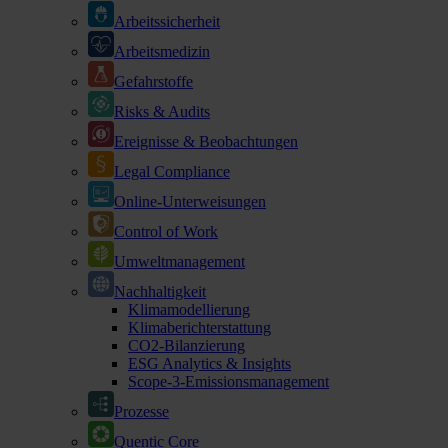
Arbeitssicherheit
Arbeitsmedizin
Gefahrstoffe
Risks & Audits
Ereignisse & Beobachtungen
Legal Compliance
Online-Unterweisungen
Control of Work
Umweltmanagement
Nachhaltigkeit
Klimamodellierung
Klimaberichterstattung
CO2-Bilanzierung
ESG Analytics & Insights
Scope-3-Emissionsmanagement
Prozesse
Quentic Core