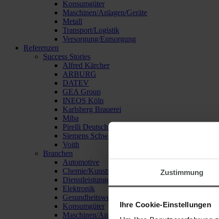
Konsumgüter
Maschinen/Anlagen/Geräte
Metall
Transport/Logistik
Versorgung/Entsorgung
Referenzen
Success Stories
Alfred Kärcher
ARBURG
DATEV
GEA Group
INEOS Köln
Karlsberg Brauerei
Miba
Pirelli Deutschland
Siemens Schweiz
Voith
Branchen
Automotive
Chemie/Kunststoffe
Zustimmung
Dienstleistungen
Elektronik
Gesundheitswesen
Ihre Cookie-Einstellungen
Konsumgüter
Maschinen/Anlagen/Geräte