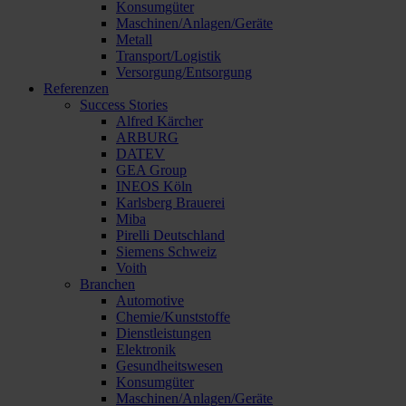
Konsumgüter
Maschinen/Anlagen/Geräte
Metall
Transport/Logistik
Versorgung/Entsorgung
Referenzen
Success Stories
Alfred Kärcher
ARBURG
DATEV
GEA Group
INEOS Köln
Karlsberg Brauerei
Miba
Pirelli Deutschland
Siemens Schweiz
Voith
Branchen
Automotive
Chemie/Kunststoffe
Dienstleistungen
Elektronik
Gesundheitswesen
Konsumgüter
Maschinen/Anlagen/Geräte