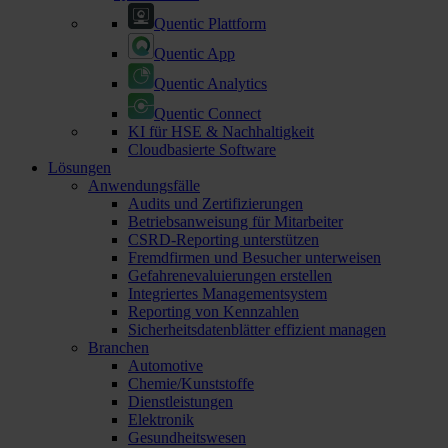
Quentic Plattform
Quentic App
Quentic Analytics
Quentic Connect
KI für HSE & Nachhaltigkeit
Cloudbasierte Software
Lösungen
Anwendungsfälle
Audits und Zertifizierungen
Betriebsanweisung für Mitarbeiter
CSRD-Reporting unterstützen
Fremdfirmen und Besucher unterweisen
Gefahrenevaluierungen erstellen
Integriertes Managementsystem
Reporting von Kennzahlen
Sicherheitsdatenblätter effizient managen
Branchen
Automotive
Chemie/Kunststoffe
Dienstleistungen
Elektronik
Gesundheitswesen