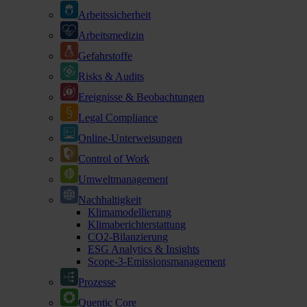
Arbeitssicherheit
Arbeitsmedizin
Gefahrstoffe
Risks & Audits
Ereignisse & Beobachtungen
Legal Compliance
Online-Unterweisungen
Control of Work
Umweltmanagement
Nachhaltigkeit
Klimamodellierung
Klimaberichterstattung
CO2-Bilanzierung
ESG Analytics & Insights
Scope-3-Emissionsmanagement
Prozesse
Quentic Core