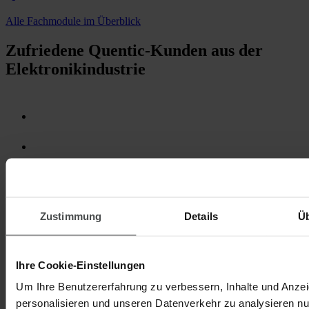
Alle Fachmodule im Überblick
Zufriedene Quentic-Kunden aus der
Elektronikindustrie
Zustimmung
Details
Ü
Ihre Cookie-Einstellungen
Um Ihre Benutzererfahrung zu verbessern, Inhalte und Anze
personalisieren und unseren Datenverkehr zu analysieren nu