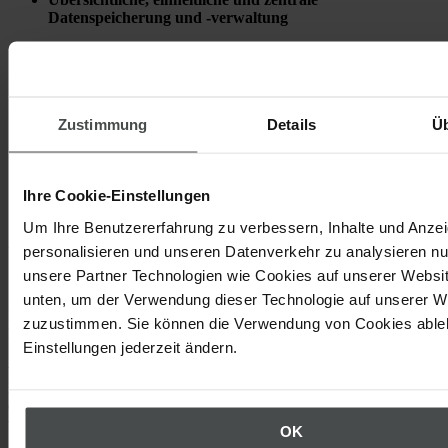
Datenspeicherung und -verwaltung
Arbeitsplatzevaluierung und Unterweisungen
nutzerfreundlich und ohne Zettelwirtschaft
Barrierefreies Besuchermanagement
Zustimmung
Details
Ü
Sicherheit im Umgang mit Gefahrstoffen
Umfassende und zukunftsorientierte Möglichkeiten für
Ihre Cookie-Einstellungen
den gesamten HSEQ-Bereich
Um Ihre Benutzererfahrung zu verbessern, Inhalte und Anze
Über Schunk Carbon Technology
personalisieren und unseren Datenverkehr zu analysieren nu
unsere Partner Technologien wie Cookies auf unserer Websit
Schunk Kohlenstofftechnik ist weltweit führend in der Entwicklung,
unten, um der Verwendung dieser Technologie auf unserer W
Fertigung und Anwendung von Kohlenstoff- und Graphit-
zuzustimmen. Sie können die Verwendung von Cookies ableh
Lösungen. Das technologische Know-how und ein
Einstellungen jederzeit ändern.
flächendeckendes Fertigungs- und Vertriebsnetz finden sich an
vielen Standorten rund um den Globus, so auch im österreichischen
Bad Goisern. Hier entstehen bei Schunk wegweisende Lösungen in
den Bereichen Automotive und Railway Applications für einen
weltweiten Kundenstamm.
OK