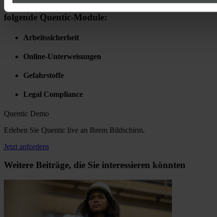
Schunk Carbon Technology nutzt erfolgreich
folgende Quentic-Module:
Arbeitssicherheit
Online-Unterweisungen
Gefahrstoffe
Legal Compliance
Quentic Demo
Erleben Sie Quentic live an Ihrem Bildschirm.
Jetzt anfordern
Weitere Beiträge, die Sie interessieren könnten