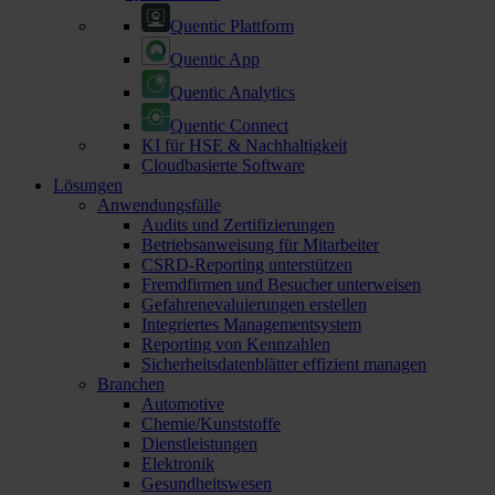
Quentic Plattform
Quentic App
Quentic Analytics
Quentic Connect
KI für HSE & Nachhaltigkeit
Cloudbasierte Software
Lösungen
Anwendungsfälle
Audits und Zertifizierungen
Betriebsanweisung für Mitarbeiter
CSRD-Reporting unterstützen
Fremdfirmen und Besucher unterweisen
Gefahrenevaluierungen erstellen
Integriertes Managementsystem
Reporting von Kennzahlen
Sicherheitsdatenblätter effizient managen
Branchen
Automotive
Chemie/Kunststoffe
Dienstleistungen
Elektronik
Gesundheitswesen