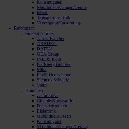
Konsumgüter
Maschinen/Anlagen/Geräte
Metall
Transport/Logistik
Versorgung/Entsorgung
Referenzen
Success Stories
Alfred Kärcher
ARBURG
DATEV
GEA Group
INEOS Köln
Karlsberg Brauerei
Miba
Pirelli Deutschland
Siemens Schweiz
Voith
Branchen
Automotive
Chemie/Kunststoffe
Dienstleistungen
Elektronik
Gesundheitswesen
Konsumgüter
Maschinen/Anlagen/Geräte