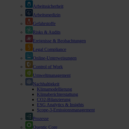
Arbeitssicherheit
Arbeitsmedizin
Gefahrstoffe
Risks & Audits
Ereignisse & Beobachtungen
Legal Compliance
Online-Unterweisungen
Control of Work
Umweltmanagement
Nachhaltigkeit
Klimamodellierung
Klimaberichterstattung
CO2-Bilanzierung
ESG Analytics & Insights
Scope-3-Emissionsmanagement
Prozesse
Quentic Core