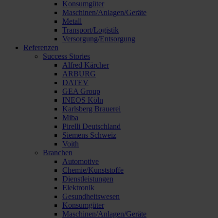
Konsumgüter
Maschinen/Anlagen/Geräte
Metall
Transport/Logistik
Versorgung/Entsorgung
Referenzen
Success Stories
Alfred Kärcher
ARBURG
DATEV
GEA Group
INEOS Köln
Karlsberg Brauerei
Miba
Pirelli Deutschland
Siemens Schweiz
Voith
Branchen
Automotive
Chemie/Kunststoffe
Dienstleistungen
Elektronik
Gesundheitswesen
Konsumgüter
Maschinen/Anlagen/Geräte