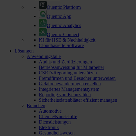
Quentic Plattform
Quentic App
Quentic Analytics
Quentic Connect
KI für HSE & Nachhaltigkeit
Cloudbasierte Software
Lösungen
Anwendungsfälle
Audits und Zertifizierungen
Betriebsanweisung für Mitarbeiter
CSRD-Reporting unterstützen
Fremdfirmen und Besucher unterweisen
Gefahrenevaluierungen erstellen
Integriertes Managementsystem
Reporting von Kennzahlen
Sicherheitsdatenblätter effizient managen
Branchen
Automotive
Chemie/Kunststoffe
Dienstleistungen
Elektronik
Gesundheitswesen