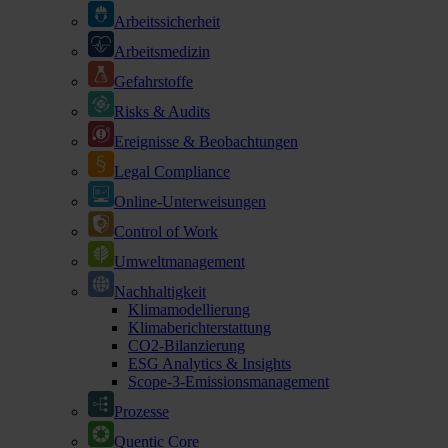
Arbeitssicherheit
Arbeitsmedizin
Gefahrstoffe
Risks & Audits
Ereignisse & Beobachtungen
Legal Compliance
Online-Unterweisungen
Control of Work
Umweltmanagement
Nachhaltigkeit
Klimamodellierung
Klimaberichterstattung
CO2-Bilanzierung
ESG Analytics & Insights
Scope-3-Emissionsmanagement
Prozesse
Quentic Core