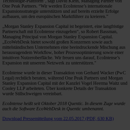
Technologie-Plattform”, sagt David Klein, Managing Partner von
One Peak Partners. “Wir werden EcoIntense’s internationale
Expansionsstrategie unterstützen und auf bereits erzielte Erfolge
aufbauen, um den europäischen Marktführer zu kreieren.”
„Morgan Stanley Expansion Capital ist begeistert, eine langfristige
Partnerschaft mit EcoIntense einzugehen“, so Robert Bassman,
Managing Principal von Morgan Stanley Expansion Capital.
„EcoWebDesk bietet sowohl großen Konzernen sowie auch
mittelständischen Unternehmen eine beeindruckende Mischung aus
herausragendem Workflow, hoher Prozessoptimierung sowie einer
intuitiven Nutzeroberfläche. Wir freuen uns darauf, EcoIntense’s
Expansion mit unserem Netzwerk zu unterstützen."
EcoIntense wurde in dieser Transaktion von Gerhard Wacker (PwC
Legal) rechtlich beraten, während One Peak Partners und Morgan
Stanley Expansion Capital mit der Kanzlei Vogel Heerma Waitz und
Cooley LLP arbeiteten. Über konkrete Details der Transaktion
wurde Stillschweigen vereinbart.
EcoIntense heißt seit Oktober 2018 Quentic. In diesem Zuge wurde
auch die Software EcoWebDesk in Quentic umbenannt.
Download Pressemitteilung vom 22.05.2017 (PDF, 630 KB)