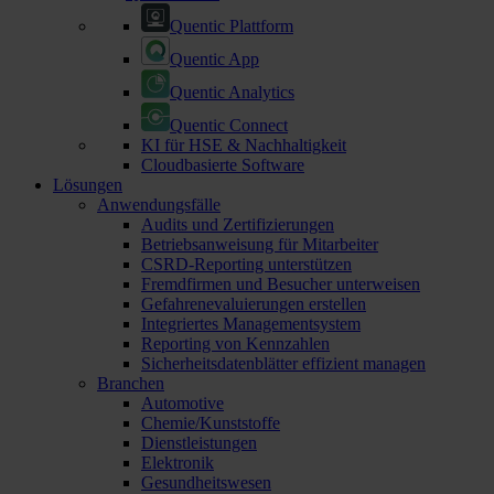
Quentic Plattform
Quentic App
Quentic Analytics
Quentic Connect
KI für HSE & Nachhaltigkeit
Cloudbasierte Software
Lösungen
Anwendungsfälle
Audits und Zertifizierungen
Betriebsanweisung für Mitarbeiter
CSRD-Reporting unterstützen
Fremdfirmen und Besucher unterweisen
Gefahrenevaluierungen erstellen
Integriertes Managementsystem
Reporting von Kennzahlen
Sicherheitsdatenblätter effizient managen
Branchen
Automotive
Chemie/Kunststoffe
Dienstleistungen
Elektronik
Gesundheitswesen