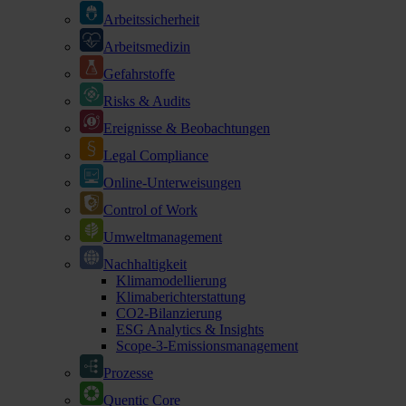
Arbeitssicherheit
Arbeitsmedizin
Gefahrstoffe
Risks & Audits
Ereignisse & Beobachtungen
Legal Compliance
Online-Unterweisungen
Control of Work
Umweltmanagement
Nachhaltigkeit
Klimamodellierung
Klimaberichterstattung
CO2-Bilanzierung
ESG Analytics & Insights
Scope-3-Emissionsmanagement
Prozesse
Quentic Core