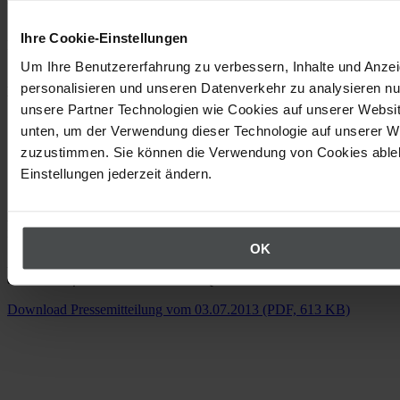
Ihre Cookie-Einstellungen
Die Teilnahme ist kostenlos.
Um Ihre Benutzererfahrung zu verbessern, Inhalte und Anze
personalisieren und unseren Datenverkehr zu analysieren nu
EcoWebDesk-Roadshow 2013:
unsere Partner Technologien wie Cookies auf unserer Websit
16.9. Würzburg (D)
unten, um der Verwendung dieser Technologie auf unserer W
17.9. Stuttgart (D)
zuzustimmen. Sie können die Verwendung von Cookies ableh
18.9. München (D)
19.9. Zürich (CH)
Einstellungen jederzeit ändern.
20.9. Wien (A)
Anmeldungen sind bis zum
4.8.2013
möglich. Die Teilnehmerzahl
ist begrenzt.
OK
EcoIntense heißt seit Oktober 2018 Quentic. In diesem Zuge wurde
auch die Software EcoWebDesk in Quentic umbenannt.
Download Pressemitteilung vom 03.07.2013 (PDF, 613 KB)