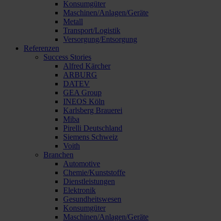
Konsumgüter
Maschinen/Anlagen/Geräte
Metall
Transport/Logistik
Versorgung/Entsorgung
Referenzen
Success Stories
Alfred Kärcher
ARBURG
DATEV
GEA Group
INEOS Köln
Karlsberg Brauerei
Miba
Pirelli Deutschland
Siemens Schweiz
Voith
Branchen
Automotive
Chemie/Kunststoffe
Dienstleistungen
Elektronik
Gesundheitswesen
Konsumgüter
Maschinen/Anlagen/Geräte