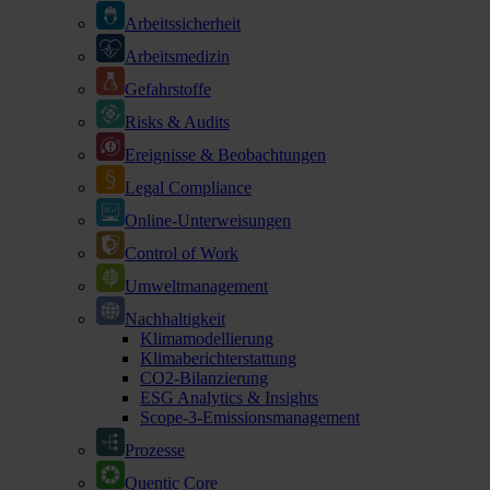
Arbeitssicherheit
Arbeitsmedizin
Gefahrstoffe
Risks & Audits
Ereignisse & Beobachtungen
Legal Compliance
Online-Unterweisungen
Control of Work
Umweltmanagement
Nachhaltigkeit
Klimamodellierung
Klimaberichterstattung
CO2-Bilanzierung
ESG Analytics & Insights
Scope-3-Emissionsmanagement
Prozesse
Quentic Core