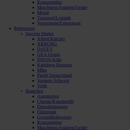
Konsumgüter
Maschinen/Anlagen/Geräte
Metall
Transport/Logistik
Versorgung/Entsorgung
Referenzen
Success Stories
Alfred Kärcher
ARBURG
DATEV
GEA Group
INEOS Köln
Karlsberg Brauerei
Miba
Pirelli Deutschland
Siemens Schweiz
Voith
Branchen
Automotive
Chemie/Kunststoffe
Dienstleistungen
Elektronik
Gesundheitswesen
Konsumgüter
Maschinen/Anlagen/Geräte