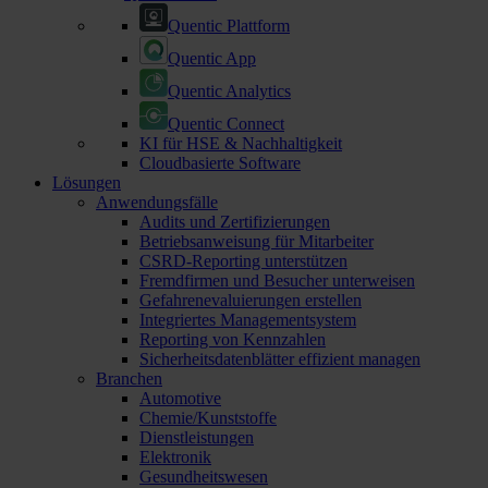
Quentic Plattform
Quentic App
Quentic Analytics
Quentic Connect
KI für HSE & Nachhaltigkeit
Cloudbasierte Software
Lösungen
Anwendungsfälle
Audits und Zertifizierungen
Betriebsanweisung für Mitarbeiter
CSRD-Reporting unterstützen
Fremdfirmen und Besucher unterweisen
Gefahrenevaluierungen erstellen
Integriertes Managementsystem
Reporting von Kennzahlen
Sicherheitsdatenblätter effizient managen
Branchen
Automotive
Chemie/Kunststoffe
Dienstleistungen
Elektronik
Gesundheitswesen