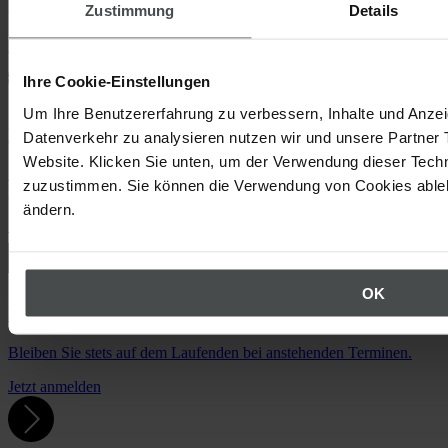
Zustimmung
Details
Compliance? Dann ist unser Newsletter genau das Richtige für Sie!
Zum Newsletter anmelden
Ihre Cookie-Einstellungen
Um Ihre Benutzererfahrung zu verbessern, Inhalte und Anzei
Modullandschaft
Datenverkehr zu analysieren nutzen wir und unsere Partner 
Website. Klicken Sie unten, um der Verwendung dieser Techn
Sie haben die Wahl! Kombinieren Sie unsere Module individuell
zuzustimmen. Sie können die Verwendung von Cookies ablehn
nach Wunsch.
ändern.
Zur Modulübersicht
OK
Newsletter
Bleiben Sie stets auf dem Laufenden bei anstehenden Terminen.
Jetzt anmelden