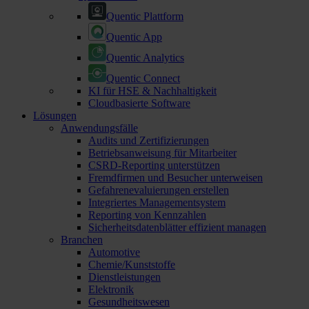
Quentic Plattform
Quentic App
Quentic Analytics
Quentic Connect
KI für HSE & Nachhaltigkeit
Cloudbasierte Software
Lösungen
Anwendungsfälle
Audits und Zertifizierungen
Betriebsanweisung für Mitarbeiter
CSRD-Reporting unterstützen
Fremdfirmen und Besucher unterweisen
Gefahrenevaluierungen erstellen
Integriertes Managementsystem
Reporting von Kennzahlen
Sicherheitsdatenblätter effizient managen
Branchen
Automotive
Chemie/Kunststoffe
Dienstleistungen
Elektronik
Gesundheitswesen