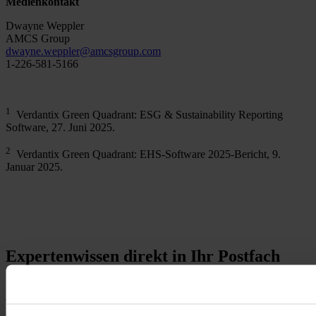
Medienkontakt
Dwayne Weppler
AMCS Group
dwayne.weppler
@
amcsgroup
.
com
1-226-581-5166
1
Verdantix Green Quadrant: ESG & Sustainability Reporting
Software, 27. Juni 2025.
2
Verdantix Green Quadrant: EHS-Software 2025-Bericht, 9.
Januar 2025.
Expertenwissen direkt in Ihr Postfach
Sie sind Fachkraft für Arbeitssicherheit, HSE-Manager oder haben
eine Leidenschaft für die Sicherheit und Gesundheit Ihrer
Kolleginnen und Kollegen, betrieblichen Umweltschutz oder