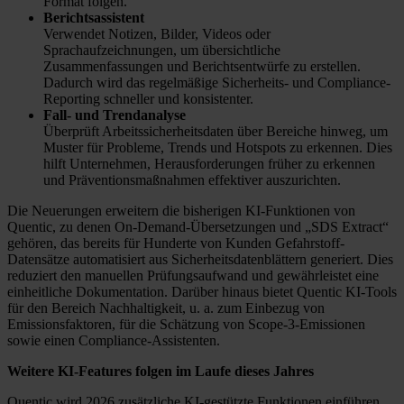
Format folgen.
Berichtsassistent
Verwendet Notizen, Bilder, Videos oder
Sprachaufzeichnungen, um übersichtliche
Zusammenfassungen und Berichtsentwürfe zu erstellen.
Dadurch wird das regelmäßige Sicherheits- und Compliance-
Reporting schneller und konsistenter.
Fall- und Trendanalyse
Überprüft Arbeitssicherheitsdaten über Bereiche hinweg, um
Muster für Probleme, Trends und Hotspots zu erkennen. Dies
hilft Unternehmen, Herausforderungen früher zu erkennen
und Präventionsmaßnahmen effektiver auszurichten.
Die Neuerungen erweitern die bisherigen KI-Funktionen von
Quentic, zu denen On-Demand-Übersetzungen und „SDS Extract“
gehören, das bereits für Hunderte von Kunden Gefahrstoff-
Datensätze automatisiert aus Sicherheitsdatenblättern generiert. Dies
reduziert den manuellen Prüfungsaufwand und gewährleistet eine
einheitliche Dokumentation. Darüber hinaus bietet Quentic KI-Tools
für den Bereich Nachhaltigkeit, u. a. zum Einbezug von
Emissionsfaktoren, für die Schätzung von Scope-3-Emissionen
sowie einen Compliance-Assistenten.
Weitere KI-Features folgen im Laufe dieses Jahres
Quentic wird 2026 zusätzliche KI-gestützte Funktionen einführen,