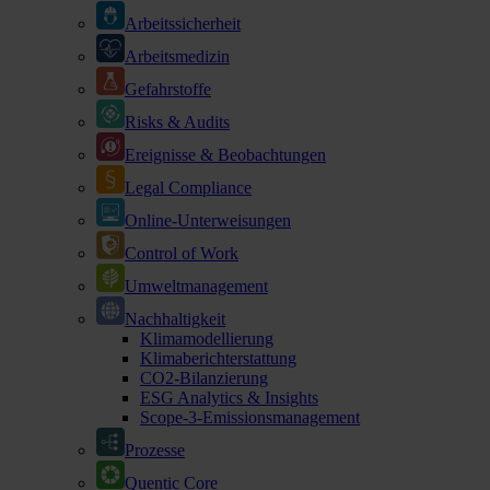
Arbeitssicherheit
Arbeitsmedizin
Gefahrstoffe
Risks & Audits
Ereignisse & Beobachtungen
Legal Compliance
Online-Unterweisungen
Control of Work
Umweltmanagement
Nachhaltigkeit
Klimamodellierung
Klimaberichterstattung
CO2-Bilanzierung
ESG Analytics & Insights
Scope-3-Emissionsmanagement
Prozesse
Quentic Core