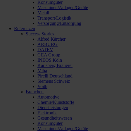
Konsumgüter
Maschinen/Anlagen/Geräte
Metall
Transport/Logistik
Versorgung/Entsorgung
Referenzen
Success Stories
Alfred Kärcher
ARBURG
DATEV
GEA Group
INEOS Köln
Karlsberg Brauerei
Miba
Pirelli Deutschland
Siemens Schweiz
Voith
Branchen
Automotive
Chemie/Kunststoffe
Dienstleistungen
Elektronik
Gesundheitswesen
Konsumgüter
Maschinen/Anlagen/Geräte