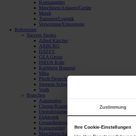
Konsumgüter
Maschinen/Anlagen/Geräte
Metall
Transport/Logistik
Versorgung/Entsorgung
Referenzen
Success Stories
Alfred Kärcher
ARBURG
DATEV
GEA Group
INEOS Köln
Karlsberg Brauerei
Miba
Pirelli Deutschland
Siemens Schweiz
Voith
Branchen
Automotive
Chemie/Kunststoffe
Zustimmung
Dienstleistungen
Elektronik
Gesundheitswesen
Ihre Cookie-Einstellungen
Konsumgüter
Maschinen/Anlagen/Geräte