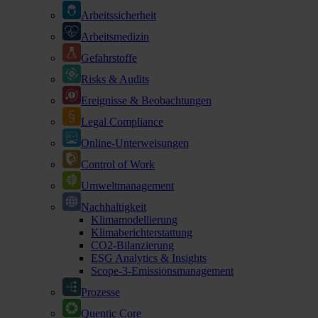
Arbeitssicherheit
Arbeitsmedizin
Gefahrstoffe
Risks & Audits
Ereignisse & Beobachtungen
Legal Compliance
Online-Unterweisungen
Control of Work
Umweltmanagement
Nachhaltigkeit
Klimamodellierung
Klimaberichterstattung
CO2-Bilanzierung
ESG Analytics & Insights
Scope-3-Emissionsmanagement
Prozesse
Quentic Core