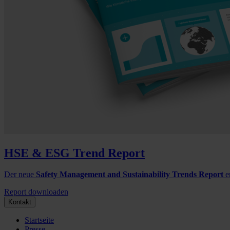
HSE & ESG Trend Report
Der neue
Safety Management and Sustainability Trends Report
e
Report downloaden
Kontakt
Startseite
Presse