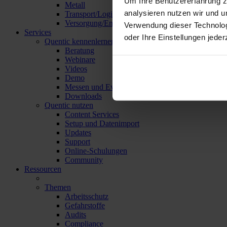
Um Ihre Benutzererfahrung z
Metall
analysieren nutzen wir und u
Transport/Logistik
Versorgung/Entsorgung
Verwendung dieser Technolo
Services
oder Ihre Einstellungen jeder
Quentic kennenlernen
Beratung
Webinare
Videos
Demo
Messen und Events
Downloads
Quentic nutzen
Content Services
Setup und Datenimport
Updates
Support
Online-Schulungen
Community
Ressourcen
Themen
Arbeitsschutz
Gefahrstoffe
Audits
Compliance