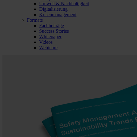
Umwelt & Nachhaltigkeit
Digitalisierung
Krisenmanagement
Formate
Fachbeiträge
Success Stories
Whitepaper
Videos
Webinare