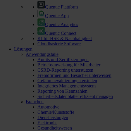
Quentic Plattform
Quentic App
Quentic Analytics
Quentic Connect
KI für HSE & Nachhaltigkeit
Cloudbasierte Software
Lösungen
Anwendungsfälle
Audits und Zertifizierungen
Betriebsanweisung für Mitarbeiter
CSRD-Reporting unterstützen
Fremdfirmen und Besucher unterweisen
Gefahrenevaluierungen erstellen
Integriertes Managementsystem
Reporting von Kennzahlen
Sicherheitsdatenblätter effizient managen
Branchen
Automotive
Chemie/Kunststoffe
Dienstleistungen
Elektronik
Gesundheitswesen