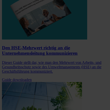
Den HSE-Mehrwert richtig an die
Unternehmensleitung kommunizieren
Dieser Guide stellt dar, wie man den Mehrwert von Arbeits- und
Gesundheitsschutz sowie des Umweltmanagments (HSE) an die
Geschäftsführung kommuniziert.
Guide downloaden