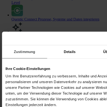
Level
Quentic Connect
Prozesse, Systeme und Daten integrieren
KI für HSE & Nachhaltigkeit
Effektive Assistenz und
zusätzliche Insights
Module & Themen
Zustimmung
Details
Ü
Ihre Cookie-Einstellungen
Arbeitssicherheit
Risiken identifizieren, bewerten und
minimieren
Um Ihre Benutzererfahrung zu verbessern, Inhalte und Anze
personalisieren und unseren Datenverkehr zu analysieren nu
unsere Partner Technologien wie Cookies auf unserer Websit
Gefahrstoffe
Gefahrstoffe und Gefahrgut komplett im Griff
unten, um der Verwendung dieser Technologie auf unserer W
zuzustimmen. Sie können die Verwendung von Cookies ableh
Einstellungen jederzeit ändern.