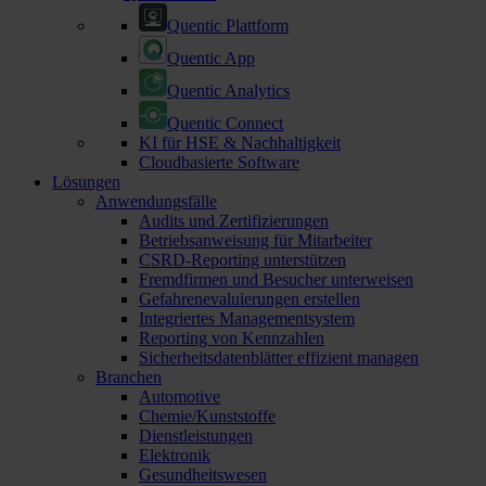
Quentic Plattform
Quentic App
Quentic Analytics
Quentic Connect
KI für HSE & Nachhaltigkeit
Cloudbasierte Software
Lösungen
Anwendungsfälle
Audits und Zertifizierungen
Betriebsanweisung für Mitarbeiter
CSRD-Reporting unterstützen
Fremdfirmen und Besucher unterweisen
Gefahrenevaluierungen erstellen
Integriertes Managementsystem
Reporting von Kennzahlen
Sicherheitsdatenblätter effizient managen
Branchen
Automotive
Chemie/Kunststoffe
Dienstleistungen
Elektronik
Gesundheitswesen