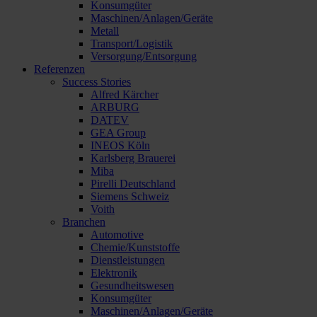
Konsumgüter
Maschinen/Anlagen/Geräte
Metall
Transport/Logistik
Versorgung/Entsorgung
Referenzen
Success Stories
Alfred Kärcher
ARBURG
DATEV
GEA Group
INEOS Köln
Karlsberg Brauerei
Miba
Pirelli Deutschland
Siemens Schweiz
Voith
Branchen
Automotive
Chemie/Kunststoffe
Dienstleistungen
Elektronik
Gesundheitswesen
Konsumgüter
Maschinen/Anlagen/Geräte