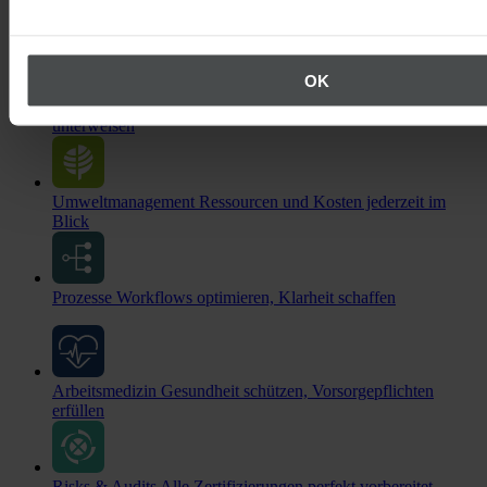
Ereignisse & Beobachtungen
Mehr Insights für eine
exzellente HSE-Kultur
OK
Online-Unterweisungen
Mitarbeitende und Externe flexibel
unterweisen
Umweltmanagement
Ressourcen und Kosten jederzeit im
Blick
Prozesse
Workflows optimieren, Klarheit schaffen
Arbeitsmedizin
Gesundheit schützen, Vorsorgepflichten
erfüllen
Risks & Audits
Alle Zertifizierungen perfekt vorbereitet