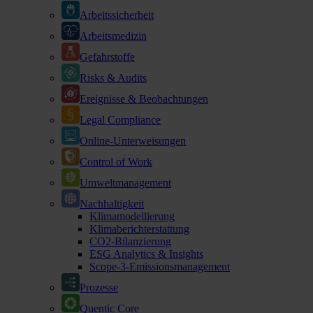
Arbeitssicherheit
Arbeitsmedizin
Gefahrstoffe
Risks & Audits
Ereignisse & Beobachtungen
Legal Compliance
Online-Unterweisungen
Control of Work
Umweltmanagement
Nachhaltigkeit
Klimamodellierung
Klimaberichterstattung
CO2-Bilanzierung
ESG Analytics & Insights
Scope-3-Emissionsmanagement
Prozesse
Quentic Core