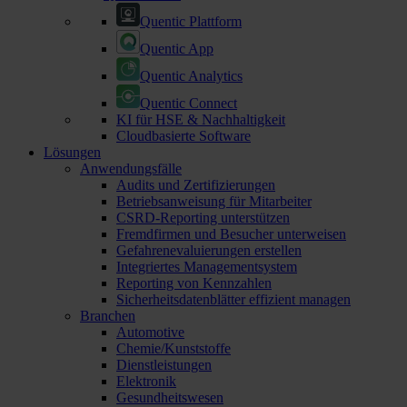
Quentic Plattform
Quentic App
Quentic Analytics
Quentic Connect
KI für HSE & Nachhaltigkeit
Cloudbasierte Software
Lösungen
Anwendungsfälle
Audits und Zertifizierungen
Betriebsanweisung für Mitarbeiter
CSRD-Reporting unterstützen
Fremdfirmen und Besucher unterweisen
Gefahrenevaluierungen erstellen
Integriertes Managementsystem
Reporting von Kennzahlen
Sicherheitsdatenblätter effizient managen
Branchen
Automotive
Chemie/Kunststoffe
Dienstleistungen
Elektronik
Gesundheitswesen