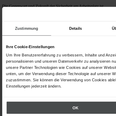
Die Gegenwart und Zukunft der Sicherheit am Arbeitsplatz ist
digital – dieser Fakt sollte nicht ignoriert werden.
Erfahren Sie in unserem Whitepaper
, wie Sie Technologie nutzen
können, um eine zukunftsfähige Sicherheitskultur aufzubauen.
Zustimmung
Details
Ü
Ihre Cookie-Einstellungen
Um Ihre Benutzererfahrung zu verbessern, Inhalte und Anze
personalisieren und unseren Datenverkehr zu analysieren nu
unsere Partner Technologien wie Cookies auf unserer Websit
unten, um der Verwendung dieser Technologie auf unserer W
Weitere Beiträge, die Sie interessieren könnten
zuzustimmen. Sie können die Verwendung von Cookies ableh
Einstellungen jederzeit ändern.
OK