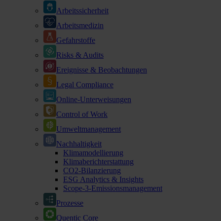
Arbeitssicherheit
Arbeitsmedizin
Gefahrstoffe
Risks & Audits
Ereignisse & Beobachtungen
Legal Compliance
Online-Unterweisungen
Control of Work
Umweltmanagement
Nachhaltigkeit
Klimamodellierung
Klimaberichterstattung
CO2-Bilanzierung
ESG Analytics & Insights
Scope-3-Emissionsmanagement
Prozesse
Quentic Core