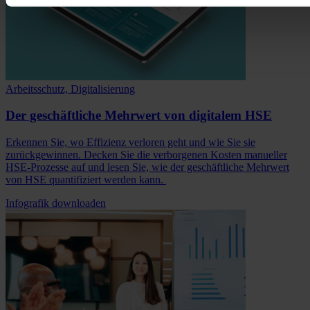
Arbeitsschutz, Digitalisierung
Der geschäftliche Mehrwert von digitalem HSE
Erkennen Sie, wo Effizienz verloren geht und wie Sie sie
zurückgewinnen. Decken Sie die verborgenen Kosten manueller
HSE-Prozesse auf und lesen Sie, wie der geschäftliche Mehrwert
von HSE quantifiziert werden kann.
Infografik downloaden