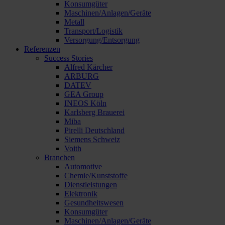
Konsumgüter
Maschinen/Anlagen/Geräte
Metall
Transport/Logistik
Versorgung/Entsorgung
Referenzen
Success Stories
Alfred Kärcher
ARBURG
DATEV
GEA Group
INEOS Köln
Karlsberg Brauerei
Miba
Pirelli Deutschland
Siemens Schweiz
Voith
Branchen
Automotive
Chemie/Kunststoffe
Dienstleistungen
Elektronik
Gesundheitswesen
Konsumgüter
Maschinen/Anlagen/Geräte