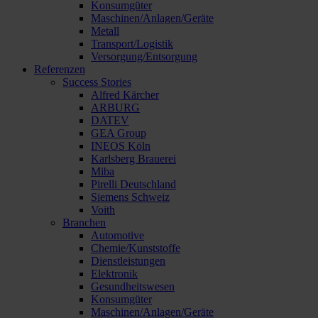
Konsumgüter
Maschinen/Anlagen/Geräte
Metall
Transport/Logistik
Versorgung/Entsorgung
Referenzen
Success Stories
Alfred Kärcher
ARBURG
DATEV
GEA Group
INEOS Köln
Karlsberg Brauerei
Miba
Pirelli Deutschland
Siemens Schweiz
Voith
Branchen
Automotive
Chemie/Kunststoffe
Dienstleistungen
Elektronik
Gesundheitswesen
Konsumgüter
Maschinen/Anlagen/Geräte