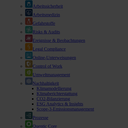
Arbeitssicherheit
Arbeitsmedizin
Gefahrstoffe
Risks & Audits
Ereignisse & Beobachtungen
Legal Compliance
Online-Unterweisungen
Control of Work
Umweltmanagement
Nachhaltigkeit
Klimamodellierung
Klimaberichterstattung
CO2-Bilanzierung
ESG Analytics & Insights
Scope-3-Emissionsmanagement
Prozesse
Quentic Core