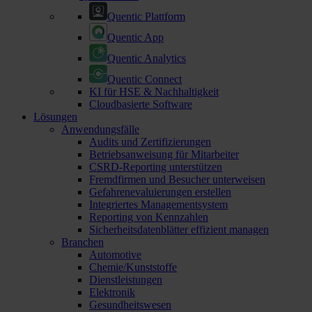
Quentic Plattform
Quentic App
Quentic Analytics
Quentic Connect
KI für HSE & Nachhaltigkeit
Cloudbasierte Software
Lösungen
Anwendungsfälle
Audits und Zertifizierungen
Betriebsanweisung für Mitarbeiter
CSRD-Reporting unterstützen
Fremdfirmen und Besucher unterweisen
Gefahrenevaluierungen erstellen
Integriertes Managementsystem
Reporting von Kennzahlen
Sicherheitsdatenblätter effizient managen
Branchen
Automotive
Chemie/Kunststoffe
Dienstleistungen
Elektronik
Gesundheitswesen