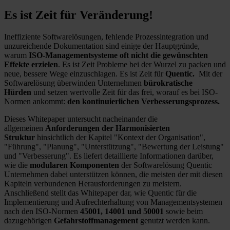
Es ist Zeit für Veränderung!
Ineffiziente Softwarelösungen, fehlende Prozessintegration und
unzureichende Dokumentation sind einige der Hauptgründe,
warum
ISO-Managementsysteme oft nicht die gewünschten
Effekte erzielen
. Es ist Zeit Probleme bei der Wurzel zu packen und
neue, bessere Wege einzuschlagen. Es ist Zeit für
Quentic.
Mit der
Softwarelösung überwinden Unternehmen
bürokratische
Hürden
und setzen wertvolle Zeit für das frei, worauf es bei ISO-
Normen ankommt:
den kontinuierlichen Verbesserungsprozess.
Dieses Whitepaper untersucht nacheinander die
allgemeinen
Anforderungen der Harmonisierten
Struktur
hinsichtlich der Kapitel "Kontext der Organisation",
"Führung", "Planung", "Unterstützung", "Bewertung der Leistung"
und "Verbesserung". Es liefert detaillierte Informationen darüber,
wie die
modularen Komponenten
der Softwarelösung Quentic
Unternehmen dabei unterstützen können, die meisten der mit diesen
Kapiteln verbundenen Herausforderungen zu meistern.
Anschließend stellt das Whitepaper dar, wie Quentic für die
Implementierung und Aufrechterhaltung von Managementsystemen
nach den ISO-Normen
45001, 14001 und 50001
sowie beim
dazugehörigen
Gefahrstoffmanagement
genutzt werden kann.