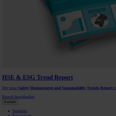
HSE & ESG Trend Report
Der neue
Safety Management and Sustainability Trends Report
e
Report downloaden
Kontakt
Startseite
Ressourcen