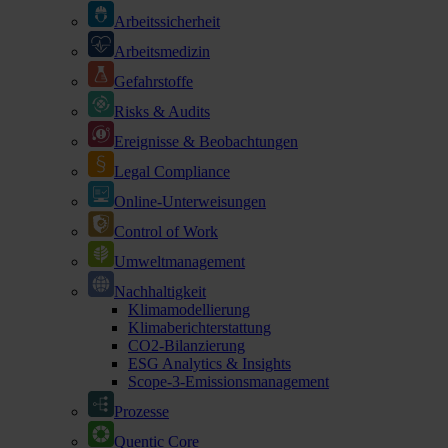
Arbeitssicherheit
Arbeitsmedizin
Gefahrstoffe
Risks & Audits
Ereignisse & Beobachtungen
Legal Compliance
Online-Unterweisungen
Control of Work
Umweltmanagement
Nachhaltigkeit
Klimamodellierung
Klimaberichterstattung
CO2-Bilanzierung
ESG Analytics & Insights
Scope-3-Emissionsmanagement
Prozesse
Quentic Core