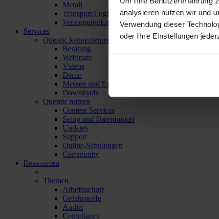
Um Ihre Benutzererfahrung z
Metall
analysieren nutzen wir und u
Transport/Logistik
Versorgung/Entsorgung
Verwendung dieser Technolo
Services
oder Ihre Einstellungen jeder
Quentic kennenlernen
Beratung
Webinare
Videos
Demo
Messen und Events
Downloads
Quentic nutzen
Content Services
Setup und Datenimport
Updates
Support
Online-Schulungen
Community
Ressourcen
Themen
Arbeitsschutz
Gefahrstoffe
Audits
Compliance