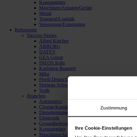
Konsumgüter
Maschinen/Anlagen/Geräte
Metall
Transport/Logistik
Versorgung/Entsorgung
Referenzen
Success Stories
Alfred Kärcher
ARBURG
DATEV
GEA Group
INEOS Köln
Karlsberg Brauerei
Miba
Pirelli Deutschland
Siemens Schweiz
Voith
Branchen
Automotive
Chemie/Kunststoffe
Zustimmung
Dienstleistungen
Elektronik
Gesundheitswesen
Ihre Cookie-Einstellungen
Konsumgüter
Maschinen/Anlagen/Geräte