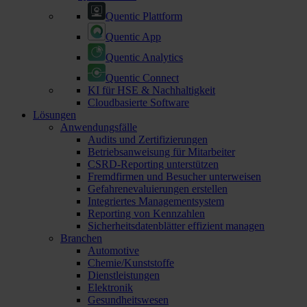
Quentic Plattform
Quentic App
Quentic Analytics
Quentic Connect
KI für HSE & Nachhaltigkeit
Cloudbasierte Software
Lösungen
Anwendungsfälle
Audits und Zertifizierungen
Betriebsanweisung für Mitarbeiter
CSRD-Reporting unterstützen
Fremdfirmen und Besucher unterweisen
Gefahrenevaluierungen erstellen
Integriertes Managementsystem
Reporting von Kennzahlen
Sicherheitsdatenblätter effizient managen
Branchen
Automotive
Chemie/Kunststoffe
Dienstleistungen
Elektronik
Gesundheitswesen