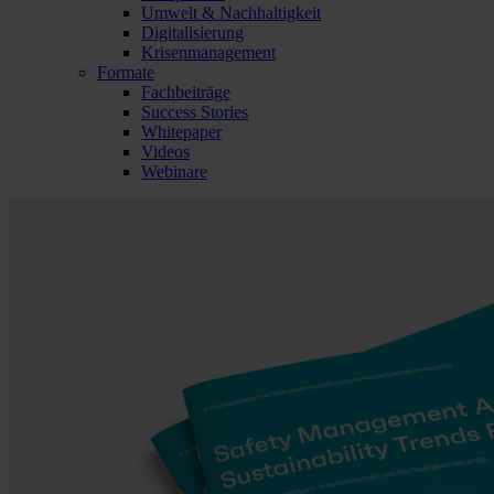
Umwelt & Nachhaltigkeit
Digitalisierung
Krisenmanagement
Formate
Fachbeiträge
Success Stories
Whitepaper
Videos
Webinare